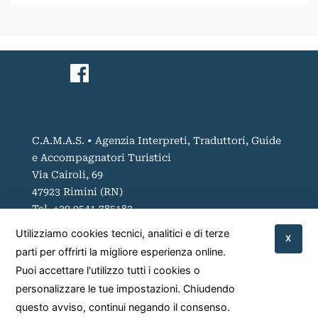
C.A.M.A.S. • Agenzia Interpreti, Traduttori, Guide
e Accompagnatori Turistici
Via Cairoli, 69
47923 Rimini (RN)
Tel. +39 0541 785183
Cell +39 348 7092345
Utilizziamo cookies tecnici, analitici e di terze
X
camas.agenzia@gmail.com
parti per offrirti la migliore esperienza online.
P.IVA 00953880408
Puoi accettare l'utilizzo tutti i cookies o
Codice SDI KRRH6B9
personalizzare le tue impostazioni. Chiudendo
questo avviso, continui negando il consenso.